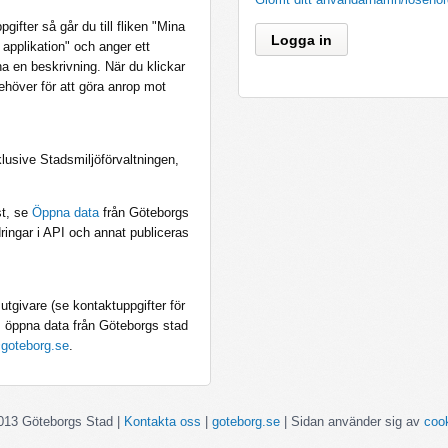
ifter så går du till fliken "Mina
l applikation" och anger ett
a en beskrivning. När du klickar
höver för att göra anrop mot
lusive Stadsmiljöförvaltningen,
st, se
Öppna data
från Göteborgs
dringar i API och annat publiceras
utgivare (se kontaktuppgifter för
om öppna data från Göteborgs stad
@goteborg.se
.
013 Göteborgs Stad
|
Kontakta oss
|
goteborg.se
|
Sidan använder sig av
coo