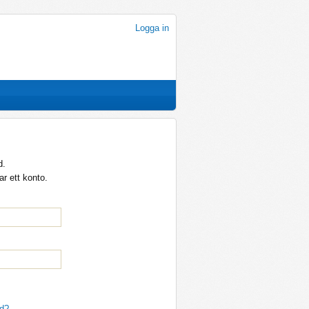
Logga in
d.
r ett konto.
rd?