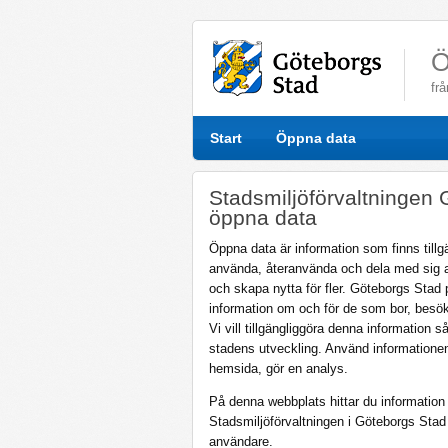
Ö
fr
Start
Öppna data
Stadsmiljöförvaltningen
öppna data
Öppna data är information som finns tillg
använda, återanvända och dela med sig a
och skapa nytta för fler. Göteborgs Stad 
information om och för de som bor, besöke
Vi vill tillgängliggöra denna information så
stadens utveckling. Använd informatione
hemsida, gör en analys.
På denna webbplats hittar du information 
Stadsmiljöförvaltningen i Göteborgs Stad
användare.