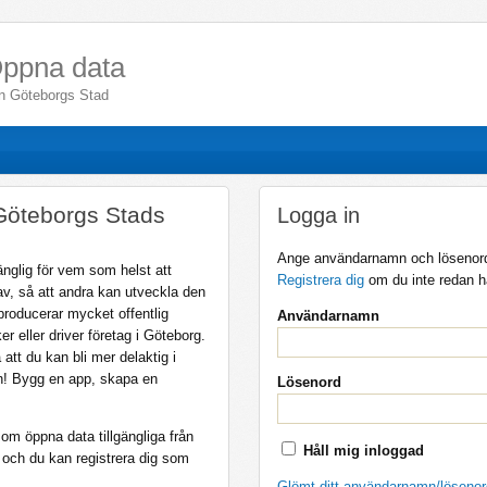
ppna data
ån Göteborgs Stad
 Göteborgs Stads
Logga in
Ange användarnamn och lösenor
änglig för vem som helst att
Registrera dig
om du inte redan ha
v, så att andra kan utveckla den
producerar mycket offentlig
Användarnamn
r eller driver företag i Göteborg.
 att du kan bli mer delaktig i
n! Bygg en app, skapa en
Lösenord
om öppna data tillgängliga från
Håll mig inloggad
 och du kan registrera dig som
Glömt ditt användarnamn/löseno