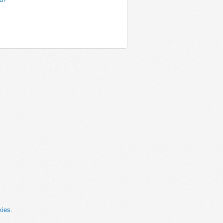
kies
.